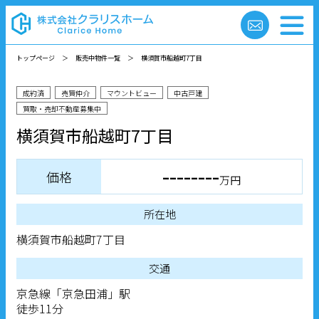
トップページ
＞
販売中物件一覧
＞
横須賀市船越町7丁目
成約済
売買仲介
マウントビュー
中古戸建
買取・売却不動産募集中
横須賀市船越町7丁目
--------
価格
万円
所在地
横須賀市船越町7丁目
交通
京急線「京急田浦」駅
徒歩11分