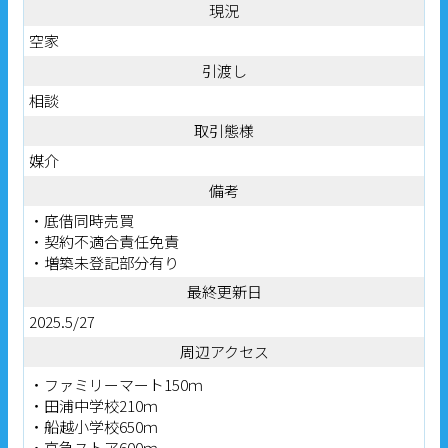
現況
空家
引渡し
相談
取引態様
媒介
備考
・底借同時売買
・契約不適合責任免責
・増築未登記部分有り
最終更新日
2025.5/27
周辺アクセス
・ファミリーマート150ｍ
・田浦中学校210ｍ
・船越小学校650ｍ
・京急ストア600ｍ