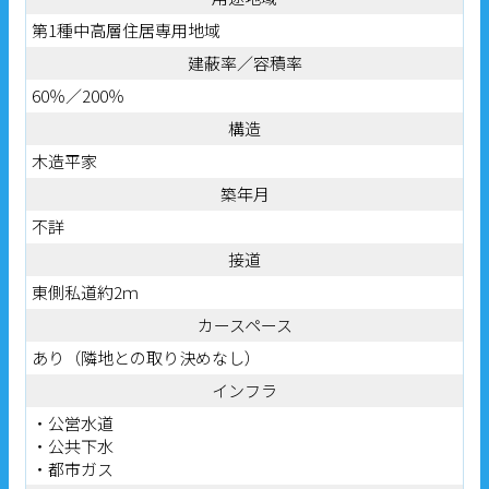
第1種中高層住居専用地域
建蔽率／容積率
60％／200％
構造
木造平家
築年月
不詳
接道
東側私道約2ｍ
カースペース
あり（隣地との取り決めなし）
インフラ
・公営水道
・公共下水
・都市ガス