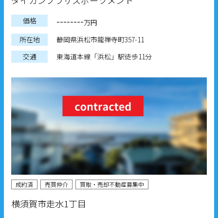
ダイカンプラザスポーツメント
--------
価格
万円
所在地
静岡県浜松市龍禅寺町357-11
交通
東海道本線「浜松」駅徒歩11分
成約済
売買仲介
買取・売却不動産募集中
横須賀市走水1丁目