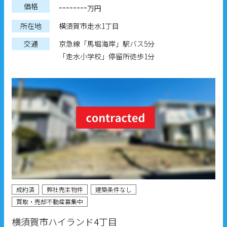
--------
価格
万円
所在地
横須賀市走水1丁目
交通
京急線「馬堀海岸」駅バス5分
「走水小学校」停留所徒歩1分
成約済
弊社売主物件
建築条件なし
買取・売却不動産募集中
横須賀市ハイランド4丁目