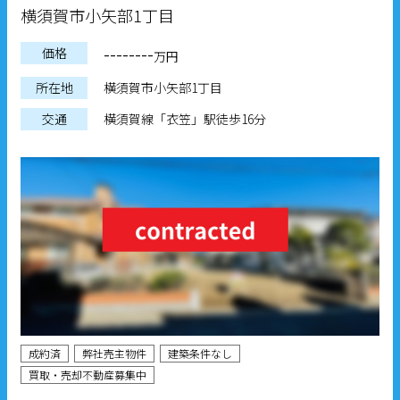
横須賀市小矢部1丁目
--------
価格
万円
所在地
横須賀市小矢部1丁目
交通
横須賀線「衣笠」駅徒歩16分
成約済
弊社売主物件
建築条件なし
買取・売却不動産募集中