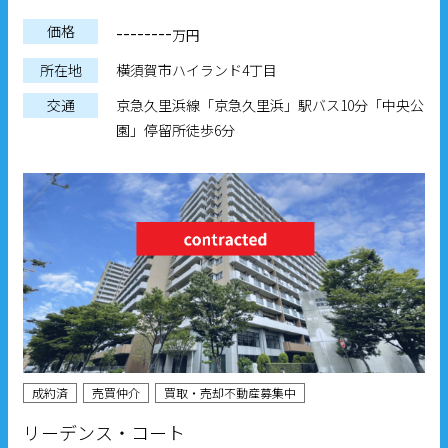
--------
価格
万円
所在地
横須賀市ハイランド4丁目
交通
京急久里浜線「京急久里浜」駅バス10分「中央公
園」停留所徒歩6分
成約済
売買仲介
買取・売却不動産募集中
リーデンス・コート