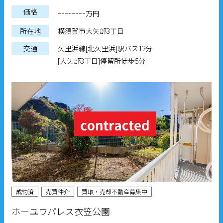
--------
価格
万円
所在地
横須賀市大矢部3丁目
交通
久里浜線[北久里浜]駅バス12分
[大矢部3丁目]停留所徒歩5分
成約済
売買仲介
買取・売却不動産募集中
ホーユウパレス衣笠公園