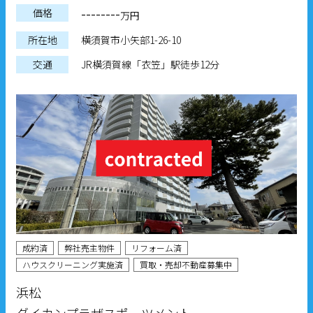
--------
価格
万円
所在地
横須賀市小矢部1-26-10
交通
JR横須賀線「衣笠」駅徒歩12分
成約済
弊社売主物件
リフォーム済
ハウスクリーニング実施済
買取・売却不動産募集中
浜松