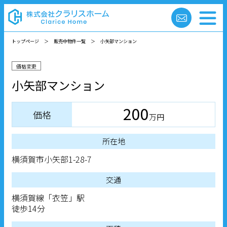
トップページ
＞
販売中物件一覧
＞
小矢部マンション
価格変更
小矢部マンション
200
価格
万円
所在地
横須賀市小矢部1-28-7
交通
横須賀線「衣笠」駅
徒歩14分