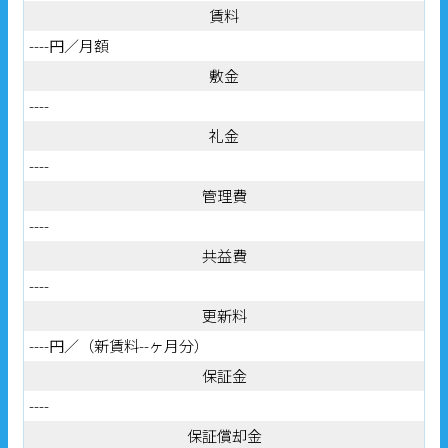
賃料
----円／月額
敷金
----
礼金
----
管理費
----
共益費
----
更新料
----円／（新賃料--ヶ月分）
保証金
----
保証償却金