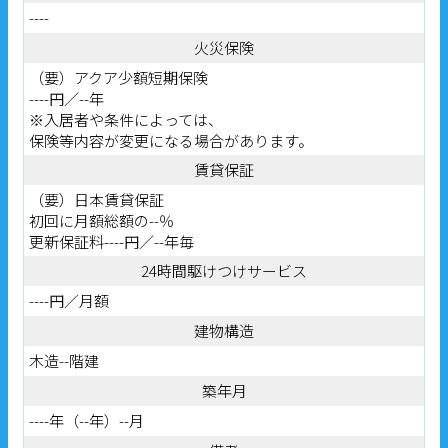
----
火災保険
（要）アクア少額短期保険
----円／--年
※入居者や条件によっては、
保険等内容が変更になる場合があります。
賃貸保証
（要）日本賃貸保証
初回に月額総額の--％
更新保証料----円／--年毎
24時間駆けつけサービス
----円／月額
建物構造
木造--階建
築年月
----年（--年）--月