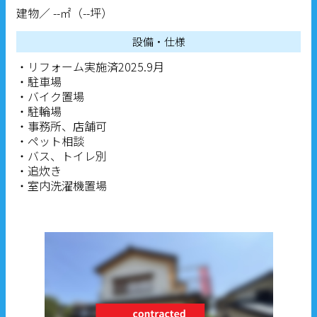
建物／ --㎡（--坪）
設備・仕様
・リフォーム実施済2025.9月
・駐車場
・バイク置場
・駐輪場
・事務所、店舗可
・ペット相談
・バス、トイレ別
・追炊き
・室内洗濯機置場