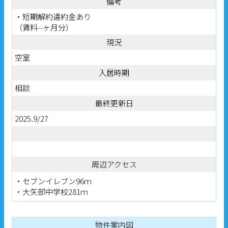
備考
・短期解約違約金あり
（賃料--ヶ月分）
現況
空室
入居時期
相談
最終更新日
2025.9/27
周辺アクセス
・セブンイレブン96ｍ
・大矢部中学校281ｍ
物件案内図