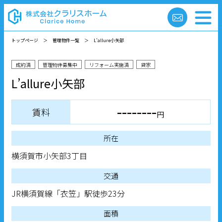
トップページ
＞
管理物件一覧
＞
L’allure小矢部
成約済
管理物件募集中
リフォーム実施済
貸家
L’allure小矢部
--------
賃料
円
所在
横須賀市小矢部3丁目
交通
JR横須賀線「衣笠」駅徒歩23分
面積